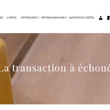
ES
L’HÔTEL
OFFRES PRO
OFFRES WEEK-END
AUTOUR DE L’HÔTEL
La transaction à échou