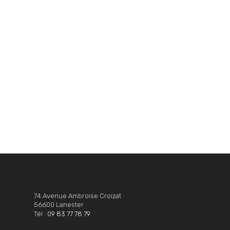
74 Avenue Ambroise Croizat
56600 Lanester
Tél :
09 83 77 78 79