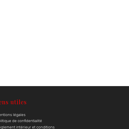
ens utiles
ntions légales
litique de confidentialité
glement intérieur et conditions