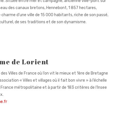
ne. Située entre mer et campagne, ancienne ville-pont sur
éseau des canaux bretons, Hennebont, 1 857 hectares,
 le charme d’une ville de 15 000 habitants, riche de son passé,
culturel, de ses traditions et de son dynamisme.
sme de Lorient
des Villes de France où l’on vit le mieux et 1ère de Bretagne
sociation « Villes et villages où il fait bon vivre » à l’échelle
ance métropolitaine et à partir de 183 critères de l’Insee
x.
e.fr