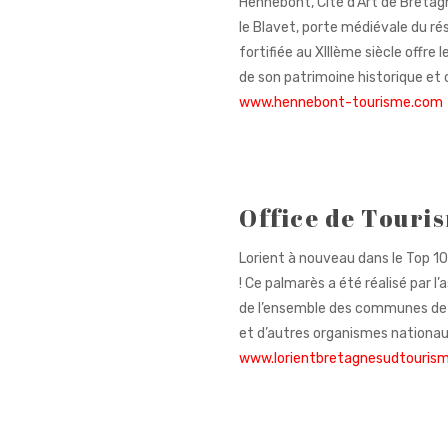
Hennebont, Cité d’Art de Bretag
le Blavet, porte médiévale du r
fortifiée au XIIIème siècle offre
de son patrimoine historique et 
www.hennebont-tourisme.com
Office de Touri
Lorient à nouveau dans le Top 10 
! Ce palmarès a été réalisé par l’as
de l’ensemble des communes de Fr
et d’autres organismes nationau
www.lorientbretagnesudtourism