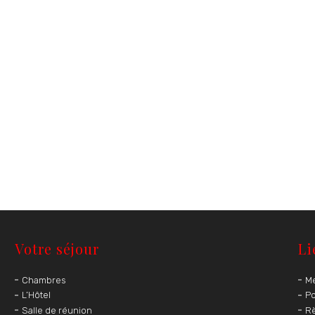
Votre séjour
Li
Chambres
Me
L’Hôtel
Po
Salle de réunion
Rè